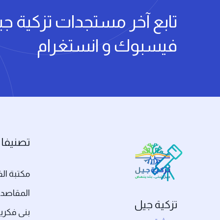
تابع آخر مستجدات تزكية ج
فيسبوك و انستغرام
تصنيفات
مكتبة الف
المقاصد
تزكية جيل
بنى فكري