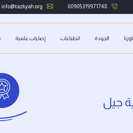
info@tazkyah.org
00905319971748
ورنا
الجودة
انطباعات
إضاءات علمية
س
ة جيل