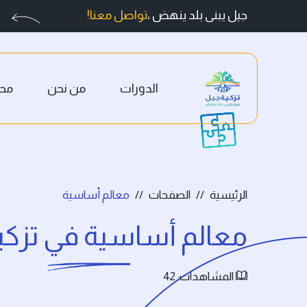
جيل يبنى بلد ينهض ،
تواصل معنا!
الدورات
من نحن
محا
الرئيسية
الصفحات
معالم أساسية
معالم أساسية في تزكي
المشاهدات: 42